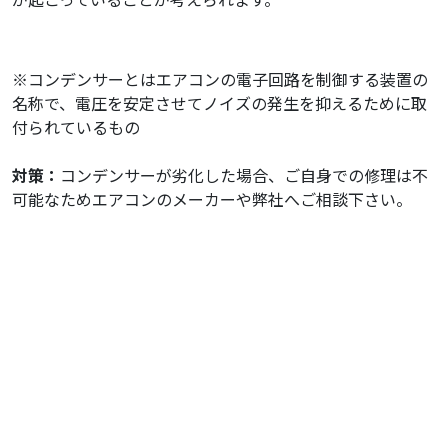
※コンデンサーとはエアコンの電子回路を制御する装置の
名称で、電圧を安定させてノイズの発生を抑えるために取
付られているもの
対策：
コンデンサーが劣化した場合、ご自身での修理は不
可能なためエアコンのメーカーや弊社へご相談下さい。
エアコン内部 『シャー』『シュルシ
ュル』
この音はエアコンの冷媒が冷風を送り込む際に鳴ることが
ある音です。
故障ではないので修理等は必要ありません。
冷媒とは熱を移動させる際に用いられるガスのことで、室