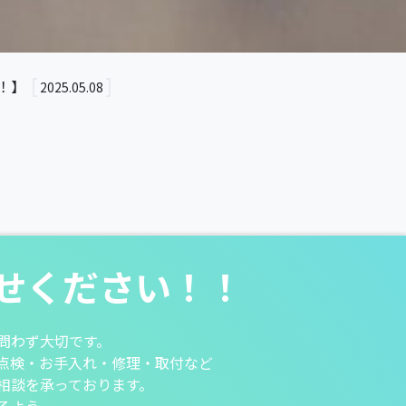
！】
2025.05.08
せください！！
問わず大切です。
点検・お手入れ・修理・取付など
相談を承っております。