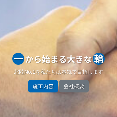
一
輪
から始まる大きな
北陸No.1を私たちは本気で目指します
施工内容
会社概要